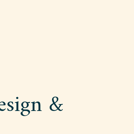
!
esign &